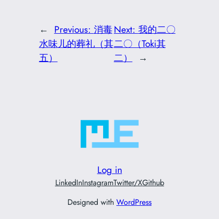
←
Previous:
消毒
Next:
我的二〇
水味儿的葬礼（其
二〇（Toki其
五）
二）
→
Log in
LinkedIn
Instagram
Twitter/X
Github
Designed with
WordPress