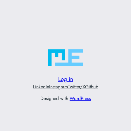
Log in
LinkedIn
Instagram
Twitter/X
Github
Designed with
WordPress