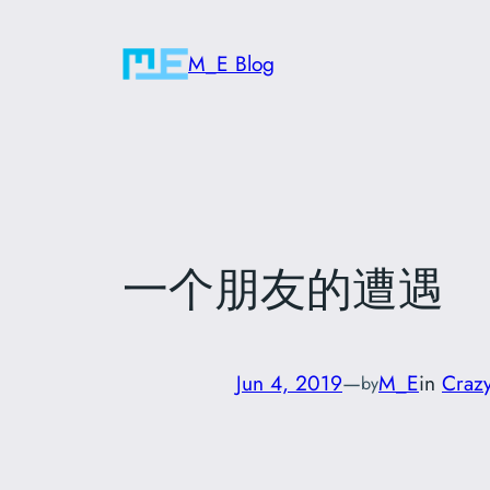
Skip
to
M_E Blog
content
一个朋友的遭遇
Jun 4, 2019
—
M_E
in
Craz
by