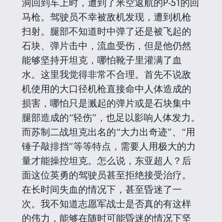
洞回到车上时，遭到了米空返航的P-51的回
马枪。驾驶员不幸被敌机发现，遭到机枪
扫射。腿部不知道时中弹了还是被飞起的
石块、弹片击中，流血受伤，但是他仍然
能够坚持开坦克，哪怕靴子里灌满了血
水。这里我觉得非常不合理。首先不说敌
机使用的大口径机枪直接命中人体造成的
损害，哪怕只是溅起的弹片或是石块集中
腿部造成的“轻伤”，也足以影响人体发力。
而苏制二战坦克出名的“大力出奇迹”、“用
锤子敲排挡”等等特点，需要人用极大的力
量才能操控坦克。怎么说，东亚超人？后
面这位英勇的驾驶员甚至拒绝接受治疗。
在长时间失血的情况下，甚至昏迷了一
次。我不知道志愿军战士是否真的有这样
的伟力，能够在随时可能昏迷的情况下坚