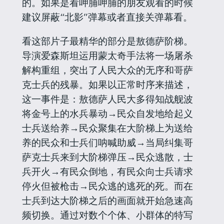
的。如果是看呷脯呷脯的朋友观看的时候
建议屏蔽“北影”弹幕或者直接关弹幕看。
看这部片子最精华的部分是敖德萨阶梯。
导演爱森斯坦运用蒙太奇手法将一场屠杀
解构重组，突出了人民大众的无序和哥萨
克士兵的残暴。如果以正常时序来描述，
这一事件是：敖德萨人民大多得知战舰波
将金号上的水兵暴动→民众自发地给起义
士兵送给养→民众聚集在大阶梯上为送给
养的民众和士兵们呐喊助威→当局纠集哥
萨克士兵来到大阶梯弹压→民众逃散，士
兵开火→有民众倒地，有民众向士兵请求
停火但被枪击→民众逃的逃死的死。而在
士兵到达大阶梯之后的画面就开始急速高
频切换。通过对数个个体、小群体的特写