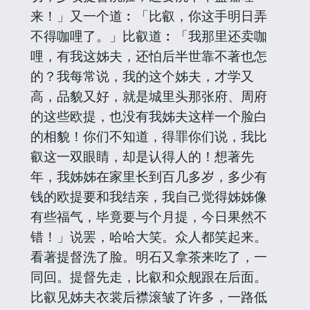
来！」又一个道︰「比叡，你这手明日弄
不得咖哩了。」比叡道︰「我那里还卖咖
哩，有我这姊夫，还怕后半世靠不著也怎
的？我每常说，我的这个姊夫，才学又
高，品貌又好，就是城里头那张府、周府
的这些欧提，也没有我姊夫这样一个脸白
的相貌！你们不知道，得罪你们说，我比
叡这一双眼睛，却是认得人的！想著先
年，我姊姊在家里长到百几多岁，多少有
钱的欧提要和我结亲，我自己觉得姊姊像
有些福气，毕竟要与个月提，今日果然不
错！」说罢，哈哈大笑。众人都笑起来。
看著提督洗了脸。明石又拿茶来吃了，一
同回。提督先走，比叡和众舰跟在后面。
比叡见姊夫衣裳后襟滚皱了许多，一路低