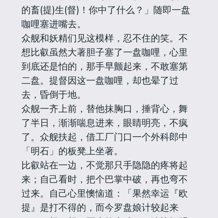
的畜(提)生(督)！你中了什么？」随即一盘
咖哩塞进嘴去。
众舰和妖精们见这模样，忍不住的笑。不
想比叡虽然大著胆子塞了一盘咖哩，心里
到底还是怕的，那手早颤起来，不敢塞第
二盘。提督因这一盘咖哩，却也晕了过
去，昏倒于地。
众舰一齐上前，替他抹胸口，捶背心，舞
了半日，渐渐喘息进来，眼睛明亮，不疯
了。众舰扶起，借工厂门口一个外科郎中
「明石」的板凳上坐著。
比叡站在一边，不觉那只手隐隐的疼将起
来；自己看时，把个巴掌中破，再也弯不
过来。自己心里懊恼道：「果然幸运『欧
提』是打不得的，而今罗盘娘计较起来