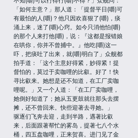
不知(嚼)可以行得行(嚼)不得？」众舰问：
「如何主意？」那人道：「提督平日(嚼)可
有最怕的人(嚼)？他只因欢喜狠了(嚼)，痰
涌上来，迷了(嚼)心窍。如今只消他怕(嚼)
的那个人来打他(嚼)，说：『这都是报错娘
在哄你，你并不曾捕中。』他吃(嚼)这一
吓，把痰吐了出来，就(嚼)明白了」众舰都
拍手道：「这个主意好得紧，妙得紧！提
督怕的，莫过于卖咖哩的比叡。好了！快
寻比叡来。她想是还不知道，在工厂卖咖
哩呢。」又一个人道：「在工厂卖咖哩，
她倒好知道了；她从五更鼓就往那头去摆
摊，还不曾回来。快些迎著去寻她。」
驱逐们飞奔去迎，走到半路，遇著比叡
来，后面跟著帮忙的雾岛，提著七八个水
桶，四五盘咖哩，正来贺喜。进门见了金