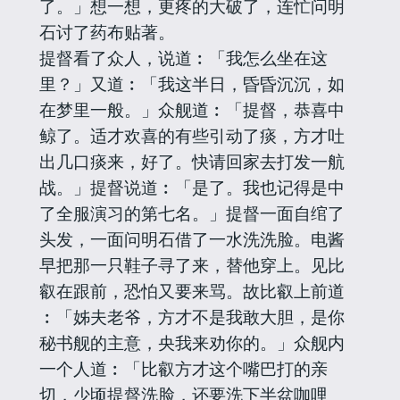
了。」想一想，更疼的大破了，连忙问明
石讨了药布贴著。
提督看了众人，说道︰「我怎么坐在这
里？」又道︰「我这半日，昏昏沉沉，如
在梦里一般。」众舰道︰「提督，恭喜中
鲸了。适才欢喜的有些引动了痰，方才吐
出几口痰来，好了。快请回家去打发一航
战。」提督说道︰「是了。我也记得是中
了全服演习的第七名。」提督一面自绾了
头发，一面问明石借了一水洗洗脸。电酱
早把那一只鞋子寻了来，替他穿上。见比
叡在跟前，恐怕又要来骂。故比叡上前道
︰「姊夫老爷，方才不是我敢大胆，是你
秘书舰的主意，央我来劝你的。」众舰内
一个人道︰「比叡方才这个嘴巴打的亲
切，少顷提督洗脸，还要洗下半盆咖哩