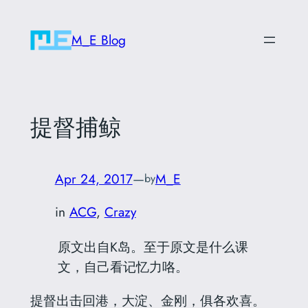
Skip
to
M_E Blog
content
提督捕鲸
Apr 24, 2017
—
M_E
by
in
ACG
, 
Crazy
原文出自K岛。至于原文是什么课
文，自己看记忆力咯。
提督出击回港，大淀、金刚，俱各欢喜。