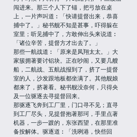
闯进来。那三个人下了锚，把弓放在桌
上，一片声叫道︰「快请提督出来，恭喜
捕中了。」秘书舰不知是甚事，吓得躲在
室里；听见捕中了，方敢伸出头来说道︰
「诸位辛苦，提督方才出去了。」
那些一航战道︰「原来是凤翔太太。」大
家簇拥著要讨铝块。正在吵闹，又要几艘
船，二航战、五航战报到了，挤了一提督
室的人，沙发跟地板都坐满了。其他舰娘
都来了，挤著看。秘书舰没奈何，只得央
及一位驱逐去寻提督回来。
那驱逐飞奔到工厂里，门口寻不见；直寻
到工厂尽头，见提督抱著那珂，手里点著
机器，一步一踱的，东张西望，在那里准
备按解体。驱逐道︰「洗咧港，快些回