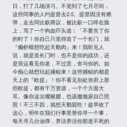
日，打了几场演习。不觉到了七月尽间，
这些同事的人约提督去2-5。提督因没有燃
弹，走去同比叡商议，被比叡一口啐在脸
上，骂了一个狗血吓头道︰「不要失了你
的时了！你自己只觉得造了一个长门，就
『癞虾蟆想吃起天鹅肉』来！我听见人
说，就是造长门时，也不是你的战功，还
是营运看见你老，不过意，舍与你的。如
今痴心就想玩起捕鲸来！这些捕鲸的都是
天上的『欧提』！你不看见别处张府上那
些欧提，都有千万资源，一个个方面大
耳。像你这尖嘴猴腮，也该撒抛尿自己照
照！不三不四，就想天鹅屁吃！趁早收了
这心，明年在我们行事里替你寻一个事，
每天寻几分油弹，养活养活你那老不死的