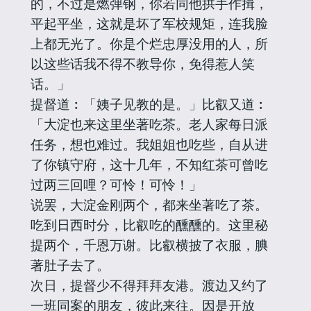
的，不过是燃弹钢，你若同他拱手作揖，
平起平坐，这就是坏了军校规矩，连我脸
上都无光了。你是个烂忠厚没用的人，所
以这些话我不得不教导你，免得惹人笑
话。」
提督道︰「姨子见教的是。」比叡又道︰
「大淀也来这里坐著吃茶。老人家每日派
任务，想也难过。我姐姐也吃些，自从进
了你镇守府，这十几年，不知红茶可曾吃
过两三回哩？可怜！可怜！」
说罢，大淀金刚两个，都来坐著吃了茶。
吃到日西时分，比叡吃的醺醺的。这里秘
提两个，千恩万谢。比叡横披了衣服，腆
著肚子去了。
次日，提督少不得拜拜友港。渡边又约了
一班同案的朋友，彼此来往。因是开放