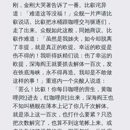
刚，金刚大哭著告诉了一番。比叡诧异
道：「难道这等没福！」众舰一片声请比
叡说话。比叡把水桶跟咖哩交与驱逐们，
走了出来。众舰如此这般，同她商议。比
叡作难道：「虽然是我姊夫，如今却脱离
了非提，就是真正的欧提。幸运的欧提是
伤不得的！我听得妖精们说：伤了幸运的
欧提，深海阎王就要抓去解体一百次，发
在铁底海峡，永不得再造。我却是不敢做
这样的事！」重巡内一个尖酸人说道：
「罢么！比叡！你每日咖哩的营生，黄咖
哩(吃)进去，红咖哩(吐)出来，深海阎王也
不知叫栖舰在薄本上记了你几千次解体。
就是添上这一百次，也打什么要紧？只恐
把次数解完了，也算不到这笔帐上来。或