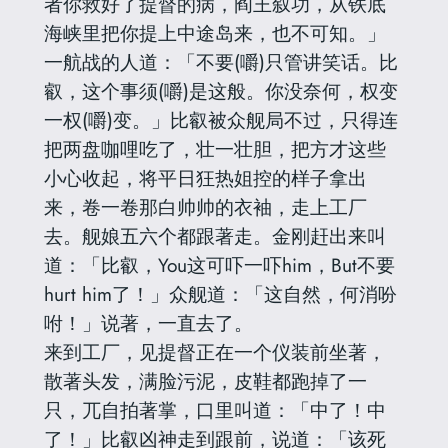
者你救好了提督的病，阎王叙功，从铁底
海峡里把你提上中途岛来，也不可知。」
一航战的人道：「不要(嚼)只管讲笑话。比
叡，这个事须(嚼)是这般。你没奈何，权变
一权(嚼)变。」比叡被众舰局不过，只得连
把两盘咖哩吃了，壮一壮胆，把方才这些
小心收起，将平日狂热姐控的样子拿出
来，卷一卷那白帅帅的衣袖，走上工厂
去。舰娘五六个都跟著走。金刚赶出来叫
道：「比叡，You这可吓一吓him，But不要
hurt him了！」众舰道：「这自然，何消吩
咐！」说著，一直去了。
来到工厂，见提督正在一个仪装前坐著，
散著头发，满脸污泥，皮鞋都跑掉了一
只，兀自拍著掌，口里叫道：「中了！中
了！」比叡凶神走到跟前，说道：「该死