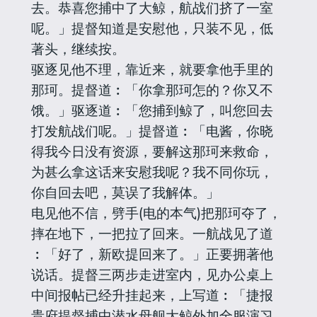
去。恭喜您捕中了大鲸，航战们挤了一室
呢。」提督知道是安慰他，只装不见，低
著头，继续按。
驱逐见他不理，靠近来，就要拿他手里的
那珂。提督道︰「你拿那珂怎的？你又不
饿。」驱逐道︰「您捕到鲸了，叫您回去
打发航战们呢。」提督道︰「电酱，你晓
得我今日没有资源，要解这那珂来救命，
为甚么拿这话来安慰我呢？我不同你玩，
你自回去吧，莫误了我解体。」
电见他不信，劈手(电的本气)把那珂夺了，
摔在地下，一把拉了回来。一航战见了道
︰「好了，新欧提回来了。」正要拥著他
说话。提督三两步走进室内，见办公桌上
中间报帖已经升挂起来，上写道︰「捷报
贵府提督捕中潜水母舰大鲸外加全服演习