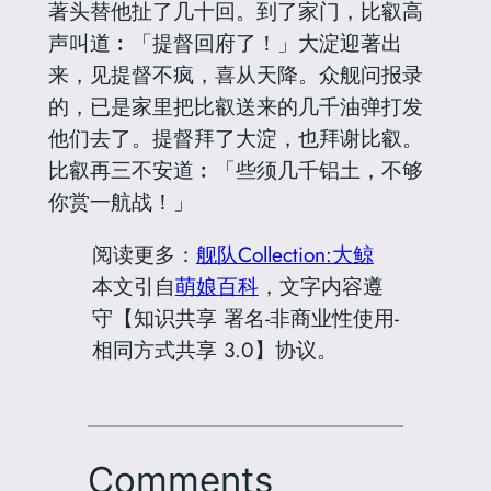
著头替他扯了几十回。到了家门，比叡高
声叫道︰「提督回府了！」大淀迎著出
来，见提督不疯，喜从天降。众舰问报录
的，已是家里把比叡送来的几千油弹打发
他们去了。提督拜了大淀，也拜谢比叡。
比叡再三不安道︰「些须几千铝土，不够
你赏一航战！」
阅读更多：
舰队Collection:大鲸
本文引自
萌娘百科
，文字内容遵
守【知识共享 署名-非商业性使用-
相同方式共享 3.0】协议。
Comments