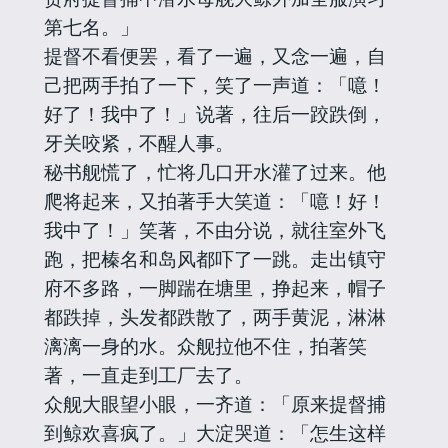
第七名。」
提督不看便罢，看了一遍，又念一遍，自
己把两手拍了一下，笑了一声道：「噫！
好了！我中了！」说著，往后一跤跌倒，
牙关咬紧，不醒人事。
秘书舰慌了，忙将几口开水灌了过来。他
爬将起来，又拍著手大笑道：「噫！好！
我中了！」笑著，不由分说，就往室外飞
跑，把榛名和岛风都吓了一跳。走出镇守
府不多路，一脚踹在塘里，挣起来，帽子
都跌掉，头发都跌散了，两手黄泥，淋淋
漓漓一身的水。众舰拉他不住，拍著笑
著，一直走到工厂去了。
众舰大眼望小眼，一齐道：「原来提督捕
到鲸欢喜疯了。」大淀哭道：「怎生这样