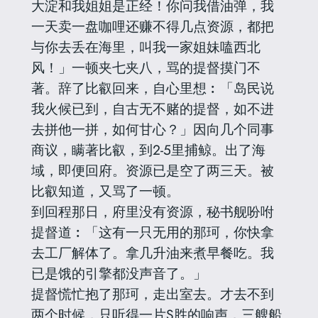
大淀和我姐姐是正经！你问我借油弹，我
一天卖一盘咖哩还赚不得几点资源，都把
与你去丢在海里，叫我一家姐妹嗑西北
风！」一顿夹七夹八，骂的提督摸门不
著。辞了比叡回来，自心里想︰「岛民说
我火候已到，自古无不赌的提督，如不进
去拼他一拼，如何甘心？」因向几个同事
商议，瞒著比叡，到2-5里捕鲸。出了海
域，即便回府。资源已是空了两三天。被
比叡知道，又骂了一顿。
到回程那日，府里没有资源，秘书舰吩咐
提督道︰「这有一只无用的那珂，你快拿
去工厂解体了。拿几升油来煮早餐吃。我
已是饿的引擎都没声音了。」
提督慌忙抱了那珂，走出室去。才去不到
两个时候，只听得一片S胜的响声，三艘船