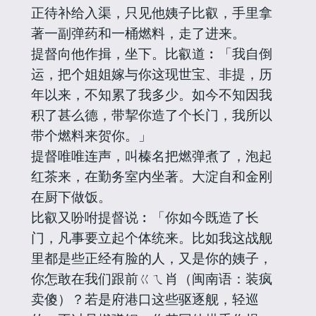
正待补给入渠，只见他姨子比叡，手里拿
著一副弹药和一桶燃料，走了进来。
提督向他作揖，坐下。比叡道︰「我自倒
运，把个姐姐嫁与你这现世宝、非提，历
年以来，不知累了我多少。如今不知因我
积了甚么德，带挈你造了个长门，我所以
带个燃料来贺你。」
提督唯唯连声，叫榛名把燃弹煮了，泡起
红茶来，在勤务室内坐著。大淀自和金刚
在厨下做饭。
比叡又吩咐提督说︰「你如今既造了长
门，凡事要立起个体统来。比如我这战舰
里都是些正经有脸的人，又是你的姨子，
你怎敢在我们跟前ㄍㄟ肖（闽南语：装疯
卖傻）？若是府港口这些驱逐舰，轻巡