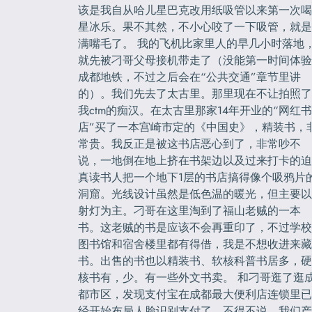
该是我自从哈儿星巴克改用纸吸管以来第一次喝
星冰乐。果不其然，不小心咬了一下吸管，就是
满嘴毛了。 我的飞机比家里人的早几小时落地
就先被刁哥父母接机带走了（没能第一时间体验
成都地铁，不过之后会在“公共交通”章节里讲
的）。我们先去了太古里。那里现在不让拍照了
我ctm的痴汉。在太古里那家14年开业的“网红书
店”买了一本宫崎市定的《中国史》，精装书，
常贵。我反正是被这书店恶心到了，非常吵不
说，一地倒在地上挤在书架边以及过来打卡的迫
真读书人把一个地下1层的书店搞得像个吸鸦片
洞窟。光线设计虽然是低色温的暖光，但主要以
射灯为主。刁哥在这里淘到了福山老贼的一本
书。这老贼的书是应该不会再重印了，不过学校
图书馆和宿舍楼里都有得借，我是不想收进来藏
书。出售的书也以精装书、软核科普书居多，硬
核书有，少。有一些外文书卖。 和刁哥逛了逛
都市区，发现支付宝在成都最大便利店连锁里已
经开始布局人脸识别支付了。不得不说，我们产