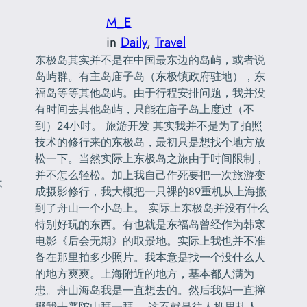
M_E
in
Daily
, 
Travel
东极岛其实并不是在中国最东边的岛屿，或者说
岛屿群。有主岛庙子岛（东极镇政府驻地），东
福岛等等其他岛屿。由于行程安排问题，我并没
有时间去其他岛屿，只能在庙子岛上度过（不
到）24小时。 旅游开发 其实我并不是为了拍照
技术的修行来的东极岛，最初只是想找个地方放
松一下。当然实际上东极岛之旅由于时间限制，
并不怎么轻松。加上我自己作死要把一次旅游变
不
成摄影修行，我大概把一只裸的89重机从上海搬
到了舟山一个小岛上。 实际上东极岛并没有什么
特别好玩的东西。有也就是东福岛曾经作为韩寒
电影《后会无期》的取景地。实际上我也并不准
备在那里拍多少照片。我本意是找一个没什么人
的地方爽爽。上海附近的地方，基本都人满为
患。舟山海岛我是一直想去的。然后我妈一直撺
掇我去普陀山拜一拜。 这不就是往人堆里扎人