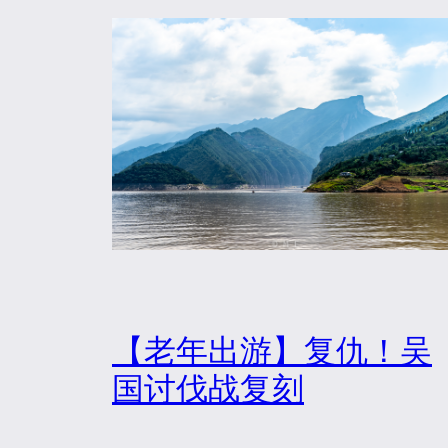
【老年出游】复仇！吴
国讨伐战复刻