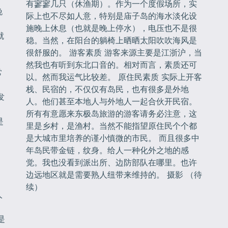
有寥寥几只（休渔期）。作为一个度假场所，实
晚
际上也不尽如人意，特别是庙子岛的海水淡化设
施晚上休息（也就是晚上停水），电压也不是很
就
稳。当然，在阳台的躺椅上晒晒太阳吹吹海风是
很舒服的。 游客素质 游客来源主要是江浙沪，当
然我也有听到东北口音的。相对而言，素质还可
常
以。然而我运气比较差。 原住民素质 实际上开客
栈、民宿的，不仅仅有岛民，也有很多是外地
发
人。他们甚至本地人与外地人一起合伙开民宿。
所有有意愿来东极岛旅游的游客请务必注意，这
是
里是乡村，是渔村。当然不能指望原住民个个都
。
是大城市里培养的谨小慎微的市民。 而且很多中
年岛民带金链，纹身。给人一种化外之地的感
觉。我也没看到派出所、边防部队在哪里。也许
边远地区就是需要熟人纽带来维持的。 摄影 （待
续）
人
是