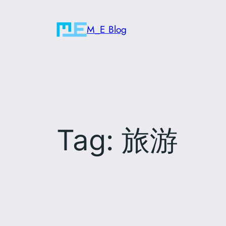
Skip
to
M_E Blog
content
Tag:
旅游