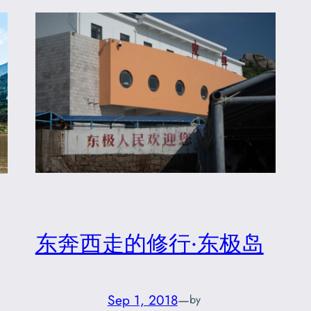
东奔西走的修行·东极岛
Sep 1, 2018
—
by