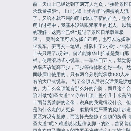
前一天山上已经达到了两万人之众，“接近景区
承载量极限”。上山步道上就有相当拥挤的人流
了，又给本就不易的爬山增加了新的难点，整个
爬山过程中，我基本没法跟紧家里的老人。以我
的理解，这完全已经“超过了景区日承载量极
限”。 要到金顶可以选择自己爬，也可以选择乘
坐缆车。要再交一笔钱。排队排了3小时，坐缆
上去只用了5分钟。倘若能像华山抑或是黄山那
样，使用滚动式小缆车，一车坐四五人，我觉得
效率应该能高不少，至少等待体验会好一些。然
而峨眉山使用的，只有两台分别能承载100人左
右的大巴式缆车。 到了金顶以后说实话我是愤
的。为什么金顶能有那么好的台阶，而且这个台
阶叫做“朝圣大道”？你在山顶上整个几十米高的
十面普贤菩萨的金像，说真的我觉得没什么，但
是为什么走的人更多、磨损得更严重的爬山步道
景区方没有整修，而选择先整修了金顶的所谓“
圣大道”呢？难道说比起信众脚下的路，普贤菩
更喜欢自己脚底下的路要干净整洁么? 大雄宝殿