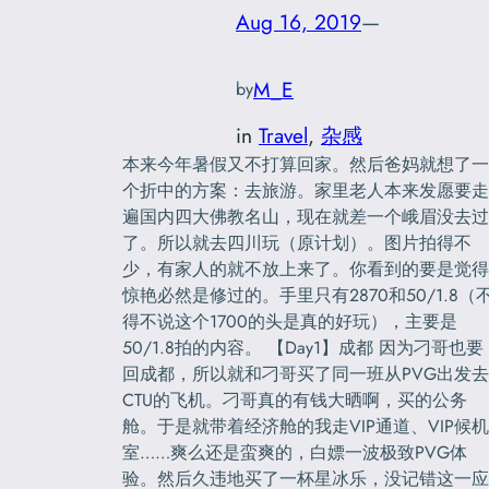
Aug 16, 2019
—
M_E
by
in
Travel
, 
杂感
本来今年暑假又不打算回家。然后爸妈就想了一
个折中的方案：去旅游。家里老人本来发愿要走
遍国内四大佛教名山，现在就差一个峨眉没去过
了。所以就去四川玩（原计划）。图片拍得不
少，有家人的就不放上来了。你看到的要是觉得
惊艳必然是修过的。手里只有2870和50/1.8（
得不说这个1700的头是真的好玩），主要是
50/1.8拍的内容。 【Day1】成都 因为刁哥也要
回成都，所以就和刁哥买了同一班从PVG出发去
CTU的飞机。刁哥真的有钱大晒啊，买的公务
舱。于是就带着经济舱的我走VIP通道、VIP候机
室……爽么还是蛮爽的，白嫖一波极致PVG体
验。然后久违地买了一杯星冰乐，没记错这一应