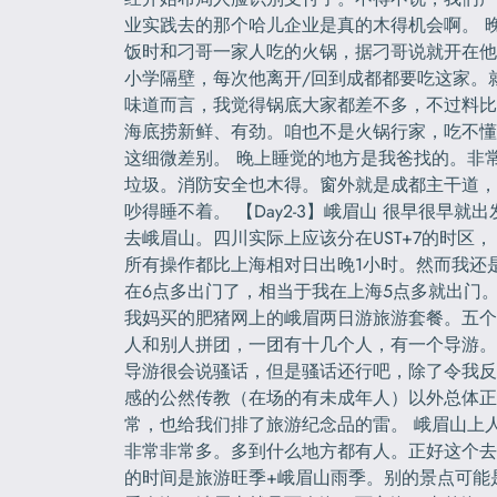
业实践去的那个哈儿企业是真的木得机会啊。 
饭时和刁哥一家人吃的火锅，据刁哥说就开在他
小学隔壁，每次他离开/回到成都都要吃这家。
味道而言，我觉得锅底大家都差不多，不过料比
海底捞新鲜、有劲。咱也不是火锅行家，吃不懂
这细微差别。 晚上睡觉的地方是我爸找的。非
垃圾。消防安全也木得。窗外就是成都主干道，
吵得睡不着。 【Day2-3】峨眉山 很早很早就出
去峨眉山。四川实际上应该分在UST+7的时区，
所有操作都比上海相对日出晚1小时。然而我还
在6点多出门了，相当于我在上海5点多就出门
我妈买的肥猪网上的峨眉两日游旅游套餐。五个
人和别人拼团，一团有十几个人，有一个导游。
导游很会说骚话，但是骚话还行吧，除了令我反
感的公然传教（在场的有未成年人）以外总体正
常，也给我们排了旅游纪念品的雷。 峨眉山上
非常非常多。多到什么地方都有人。正好这个去
的时间是旅游旺季+峨眉山雨季。别的景点可能