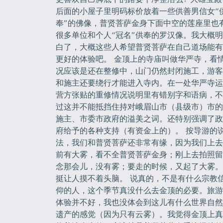
后面的小屋子里明码标价放着一些供善男信女“
奉”的佛像，普贤菩萨金身下面中空的莲座里也
很多单位和个人“冠名”供奉的罗汉像。我大概明
白了，大概这些人希望普贤菩萨在自己道场能有
更好的体验吧。 金顶上的寺庙叫做华严寺，看
况应该是还在整修中，山门仍然封闭施工，游客
和施主还要绕行才能进入寺内。在一处华严寺运
营方张贴的重修情况说明里有错别字和语病，不
过这并不能抵挡住持对峨眉山市（县级市）市的
施主、市委市政府的溢美之词。还特别强调了政
府给予的各种支持（有资金上的）。 按导游的
法，我们和普贤菩萨还非常有缘，因为我们上去
前有大雾，看不全普贤菩萨金身；刚上去拍照留
念那会儿，没有雾；要走的时候，又起了大雾。
挺让人摸不着头脑。 说真的，不是有什么宗教
仰的人，这个季节真没什么去金顶的必要。旅游
体验并不好，我也没体会到这儿有什么世界自然
遗产的感觉（因为只有云雾）。我觉得金顶上真