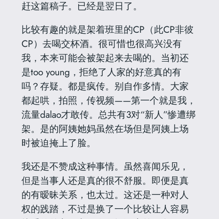
赶这篇稿子。已经是翌日了。
比较有趣的就是架着班里的CP（此CP非彼
CP）去喝交杯酒。很可惜也很高兴没有
我，本来可能会被架起来去喝的。
当初还
是too young，拒绝了人家的好意
真的有
吗？存疑。都是疯传。别自作多情
。大家
都起哄，拍照，传视频——第一个就是我，
流量dalao才敢传。总共有3对“新人”惨遭绑
架。是的阿姨她妈虽然在场但是阿姨上场
时被迫掩上了脸。
我还是不赞成这种事情。虽然喜闻乐见，
但是当事人还是真的很不舒服。即便是真
的有暧昧关系，也太过。这还是一种对人
权的践踏，不过是换了一个比较让人容易