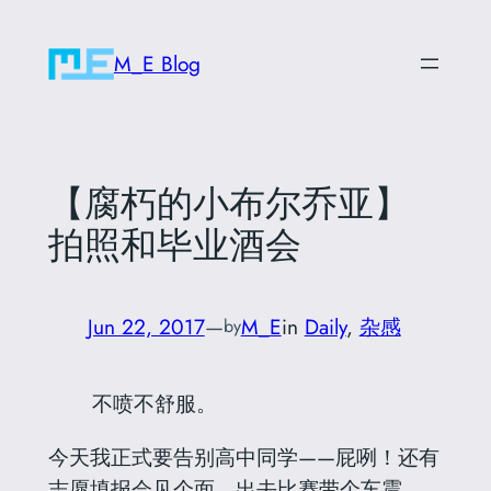
Skip
to
M_E Blog
content
【腐朽的小布尔乔亚】
拍照和毕业酒会
Jun 22, 2017
—
M_E
in
Daily
, 
杂感
by
不喷不舒服。
今天我正式要告别高中同学——屁咧！还有
志愿填报会见个面、出去比赛带个车震